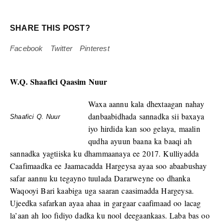
SHARE THIS POST?
Facebook
Twitter
Pinterest
W.Q. Shaafici Qaasim Nuur
Waxa aannu kala dhextaagan nahay
danbaabidhada sannadka sii baxaya
Shaafici Q. Nuur
iyo hirdida kan soo gelaya, maalin
qudha ayuun baana ka baaqi ah
sannadka yagtiiska ku dhammaanaya ee 2017. Kulliyadda
Caafimaadka ee Jaamacadda Hargeysa ayaa soo abaabushay
safar aannu ku tegayno tuulada Dararweyne oo dhanka
Waqooyi Bari kaabiga uga saaran caasimadda Hargeysa.
Ujeedka safarkan ayaa ahaa in gargaar caafimaad oo lacag
la’aan ah loo fidiyo dadka ku nool deegaankaas. Laba bas oo