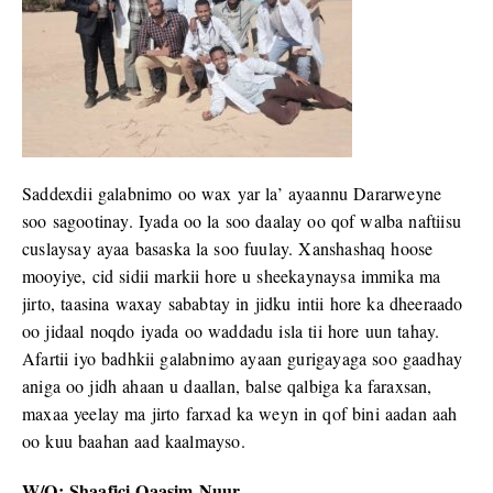
Saddexdii galabnimo oo wax yar la’ ayaannu Dararweyne
soo sagootinay. Iyada oo la soo daalay oo qof walba naftiisu
cuslaysay ayaa basaska la soo fuulay. Xanshashaq hoose
mooyiye, cid sidii markii hore u sheekaynaysa immika ma
jirto, taasina waxay sababtay in jidku intii hore ka dheeraado
oo jidaal noqdo iyada oo waddadu isla tii hore uun tahay.
Afartii iyo badhkii galabnimo ayaan gurigayaga soo gaadhay
aniga oo jidh ahaan u daallan, balse qalbiga ka faraxsan,
maxaa yeelay ma jirto farxad ka weyn in qof bini aadan aah
oo kuu baahan aad kaalmayso.
W/Q: Shaafici Qaasim Nuur