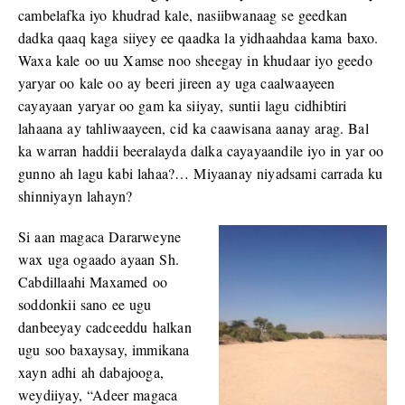
cambelafka iyo khudrad kale, nasiibwanaag se geedkan
dadka qaaq kaga siiyey ee qaadka la yidhaahdaa kama baxo.
Waxa kale oo uu Xamse noo sheegay in khudaar iyo geedo
yaryar oo kale oo ay beeri jireen ay uga caalwaayeen
cayayaan yaryar oo gam ka siiyay, suntii lagu cidhibtiri
lahaana ay tahliwaayeen, cid ka caawisana aanay arag. Bal
ka warran haddii beeralayda dalka cayayaandile iyo in yar oo
gunno ah lagu kabi lahaa?… Miyaanay niyadsami carrada ku
shinniyayn lahayn?
Si aan magaca Dararweyne
wax uga ogaado ayaan Sh.
Cabdillaahi Maxamed oo
soddonkii sano ee ugu
danbeeyay cadceeddu halkan
ugu soo baxaysay, immikana
xayn adhi ah dabajooga,
weydiiyay, “Adeer magaca