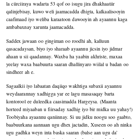
la ciirciiraya wadarta 53 qof oo isugu jira dhakhaatiir
qalinjebisay, kuwo weli jaamacadda dhigta, kalkaalisooyin
caafimaad iyo weliba karaatoon dawooyin ah ayaannu kaga
ambabaxnay xarunta jaamacadda.
Saddex jawaan oo gingiman oo roodhi ah, kalluun
qasacadaysan, biyo iyo sharaab ayaannu jicsin iyo jidmar
ahaan u sii qaadannay. Waxba ha yaabin akhriste, maxaa
yeelay waxa baabuurta saaran dhallinyaro wiilal u badan oo
sindheer ah e.
Sagaalkii iyo labaatan daqiiqo wakhtiga subaxii ayaannu
weydaarannay xadhigga yar ee lagu masasaqay barta
kontorool ee duleedka caasimadda Hargeysa. (Maanta
horteed miyaaban u fiirsaday xadhig iyo bir midka uu yahay!)
Toobiyaha ayaannu qaniinnay. Si uu jidku noogu soo gaabto,
baabuurkana aannaan ugu dhex jactadin, Xuseen oo ah ninka
ugu gadhka weyn inta baska saaran (balse aan ugu da’