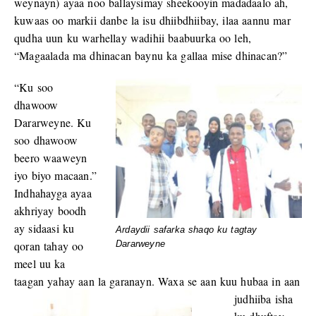
weynayn) ayaa noo ballaysimay sheekooyin madadaalo ah,
kuwaas oo markii danbe la isu dhiibdhiibay, ilaa aannu mar
qudha uun ku warhellay wadihii baabuurka oo leh,
“Magaalada ma dhinacan baynu ka gallaa mise dhinacan?”
“Ku soo
dhawoow
Dararweyne. Ku
soo dhawoow
beero waaweyn
iyo biyo macaan.”
Indhahayga ayaa
akhriyay boodh
ay sidaasi ku
Ardaydii safarka shaqo ku tagtay
qoran tahay oo
Dararweyne
meel uu ka
taagan yahay aan la garanayn.
Waxa se aan kuu hubaa in aan
judhiiba isha