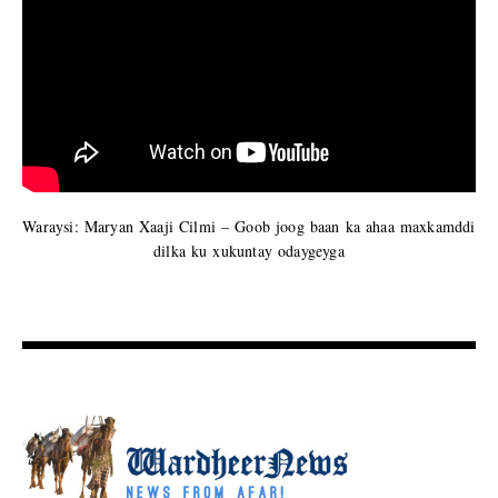
Waraysi: Maryan Xaaji Cilmi – Goob joog baan ka ahaa maxkamddi
dilka ku xukuntay odaygeyga