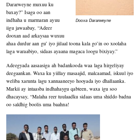
Dararweyne muxuu ku
baxay?” Isaga oo aan
indhaha u marmaran ayuu
Dooxa Dararweyne
iigu jawaabay, “Adeer
dooxan aad arkaysaa wuxuu
ahaa durdur aan gu’ iyo jiilaal toona kala go’in oo xoolaha
laga waraabiyo, sidaas ayaana magaca loogu bixiyay.”
Adeegyada aasaasiga ah badankooda waa laga hirgeliyay
deegaankan. Waxa ku yiillay masaajid, malcaamad, iskuul iyo
weliba xarunta lagu xannaaneeyo hooyada iyo dhallaanka.
Markii ay intaasba indhahaygu qabteen, waxa igu soo
dhacaysay, “Malaha reer tuulaadku sidaas uma shiddo badna
oo saldhig boolis uma baahna!