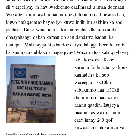
sii wargeliyay in hawlwadeenno caafimaad u iman doonaan.
Waxa igu qufullayd in aannu u tegi doonno dad bestood ah,
kuwo nafaqadarro hayso iyo kuwo indhuhu aakhiro ka soo
jeedaan. Balse waxa aan la kulannay dad dhafoorkooda
dhaayahaagu qaban karaan oo aan dandarro badani ka
muuqan. Malahayga biyaha dooxa iyo dalagga beeraha ee is
barkan ayaa dubkooda hagaajiyay! Waxa naloo kala qaybiyay
laba kooxood.
Koox
xarunta fadhiisata iyo koox
xaafadaha ku soo
wareegta. 10:30kii
subaxnimo ilaa 1:30kii
duhurnimo madaxa ma
aannu qaadin. Isugeyn
maalintaas waxa aannu
caawinnay 243 qof,
kuwaas oo midka ugu yar
latalin caafimaad loo sameeyay.