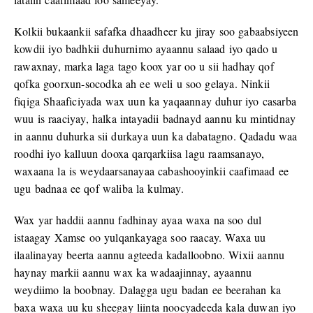
Kolkii bukaankii safafka dhaadheer ku jiray soo gabaabsiyeen
kowdii iyo badhkii duhurnimo ayaannu salaad iyo qado u
rawaxnay, marka laga tago koox yar oo u sii hadhay qof
qofka goorxun-socodka ah ee weli u soo gelaya. Ninkii
fiqiga Shaaficiyada wax uun ka yaqaannay duhur iyo casarba
wuu is raaciyay, halka intayadii badnayd aannu ku mintidnay
in aannu duhurka sii durkaya uun ka dabatagno. Qadadu waa
roodhi iyo kalluun dooxa qarqarkiisa lagu raamsanayo,
waxaana la is weydaarsanayaa cabashooyinkii caafimaad ee
ugu badnaa ee qof waliba la kulmay.
Wax yar haddii aannu fadhinay ayaa waxa na soo dul
istaagay Xamse oo yulqankayaga soo raacay. Waxa uu
ilaalinayay beerta aannu agteeda kadalloobno. Wixii aannu
haynay markii aannu wax ka wadaajinnay, ayaannu
weydiimo la boobnay. Dalagga ugu badan ee beerahan ka
baxa waxa uu ku sheegay liinta noocyadeeda kala duwan iyo