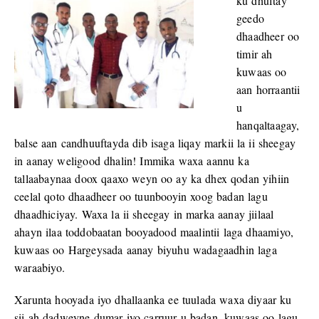
ku dhuftay
geedo
dhaadheer oo
timir ah
kuwaas oo
aan horraantii
u
hanqaltaagay,
balse aan candhuuftayda dib isaga liqay markii la ii sheegay
in aanay weligood dhalin! Immika waxa aannu ka
tallaabaynaa doox qaaxo weyn oo ay ka dhex qodan yihiin
ceelal qoto dhaadheer oo tuunbooyin xoog badan lagu
dhaadhiciyay. Waxa la ii sheegay in marka aanay jiilaal
ahayn ilaa toddobaatan booyadood maalintii laga dhaamiyo,
kuwaas oo Hargeysada aanay biyuhu wadagaadhin laga
waraabiyo.
Xarunta hooyada iyo dhallaanka ee tuulada waxa diyaar ku
sii ah dadweyne dumar iyo carruur u badan, kuwaas oo lagu