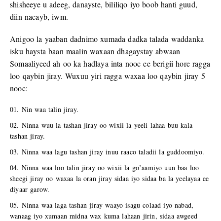
shisheeye u adeeg, danayste, bililiqo iyo boob hanti guud,
diin nacayb, iwm.
Anigoo la yaaban dadnimo xumada dadka talada waddanka
isku haysta baan maalin waxaan dhagaystay abwaan
Somaaliyeed ah oo ka hadlaya inta nooc ee berigii hore ragga
loo qaybin jiray. Wuxuu yiri ragga waxaa loo qaybin jiray 5
nooc:
Nin waa talin jiray.
Ninna wuu la tashan jiray oo wixii la yeeli lahaa buu kala
tashan jiray.
Ninna waa lagu tashan jiray inuu raaco taladii la guddoomiyo.
Ninna waa loo talin jiray oo wixii la go’aamiyo uun baa loo
sheegi jiray oo waxaa la oran jiray sidaa iyo sidaa ba la yeelayaa ee
diyaar garow.
Ninna waa laga tashan jiray waayo isagu colaad iyo nabad,
wanaag iyo xumaan midna wax kuma lahaan jirin, sidaa awgeed