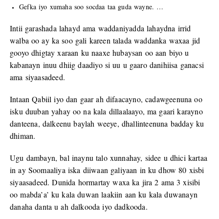
Gefka iyo xumaha soo socdaa taa guda wayne. …
Intii garashada lahayd ama waddaniyadda lahaydna irrid
walba oo ay ka soo gali kareen talada waddanka waxaa jid
gooyo dhigtay xaraan ku naaxe hubaysan oo aan biyo u
kabanayn inuu dhiig daadiyo si uu u gaaro danihiisa ganacsi
ama siyaasadeed.
Intaan Qabiil iyo dan gaar ah difaacayno, cadawgeenuna oo
isku duuban yahay oo na kala dillaalaayo, ma gaari karayno
danteena, dalkeenu baylah weeye, dhallinteenuna badday ku
dhiman.
Ugu dambayn, bal inaynu talo xunnahay, sidee u dhici kartaa
in ay Soomaaliya iska diiwaan galiyaan in ku dhow 80 xisbi
siyaasadeed. Dunida hormartay waxa ka jira 2 ama 3 xisibi
oo mabda’a’ ku kala duwan laakiin aan ku kala duwanayn
danaha danta u ah dalkooda iyo dadkooda.