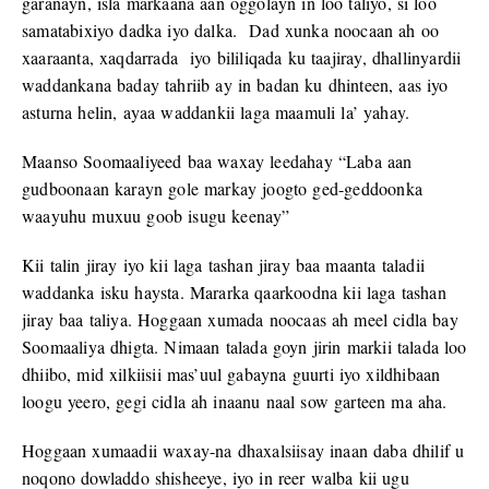
garanayn, isla markaana aan oggolayn in loo taliyo, si loo
samatabixiyo dadka iyo dalka. Dad xunka noocaan ah oo
xaaraanta, xaqdarrada iyo bililiqada ku taajiray, dhallinyardii
waddankana baday tahriib ay in badan ku dhinteen, aas iyo
asturna helin, ayaa waddankii laga maamuli la’ yahay.
Maanso Soomaaliyeed baa waxay leedahay “Laba aan
gudboonaan karayn gole markay joogto ged-geddoonka
waayuhu muxuu goob isugu keenay”
Kii talin jiray iyo kii laga tashan jiray baa maanta taladii
waddanka isku haysta. Mararka qaarkoodna kii laga tashan
jiray baa taliya. Hoggaan xumada noocaas ah meel cidla bay
Soomaaliya dhigta. Nimaan talada goyn jirin markii talada loo
dhiibo, mid xilkiisii mas’uul gabayna guurti iyo xildhibaan
loogu yeero, gegi cidla ah inaanu naal sow garteen ma aha.
Hoggaan xumaadii waxay-na dhaxalsiisay inaan daba dhilif u
noqono dowladdo shisheeye, iyo in reer walba kii ugu