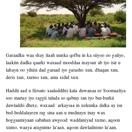
Garaadku waa shay ilaah uunka qofba in ka siiyoo oo galiyo,
laakiin dadka qaarki waxaad mooddaa inaysan ab iyo isir u
lahayn oo yihiin dad garaad iyo garasho xun, dhaqan xun,
deris xun, xurmo xun, ama xidid xun.
Haddii aad u fiirsato xaaladdihii kala duwanaa ee Soomaaliya
soo martay iyo raggii talada so qabtay tan iyo bur-burkii
dawladdii dhexe, waxaad arkaysaa in xukunka dalka ay isu
bed-beddalayeen rag sina aan u mudnayn inay wax
hoggaamiyaan sabahan awgood: waddaniyad xumo, aqoon
xumo, waaya aragnimo la’aan, aqoon dawladnimo la’aan,