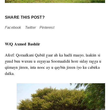
SHARE THIS POST?
Facebook
Twitter
Pinterest
W/Q Axmed Bashiir
Afeef: Qoraalkani Qabiil gaar ah ka hadli maayo, laakiin si
guud buu wuxuu u eegayaa Soomaalidii hore siday ragga u
qiimayn jireen, inta nooc ay u qaybin jireen iyo ku cabirka
dalka.