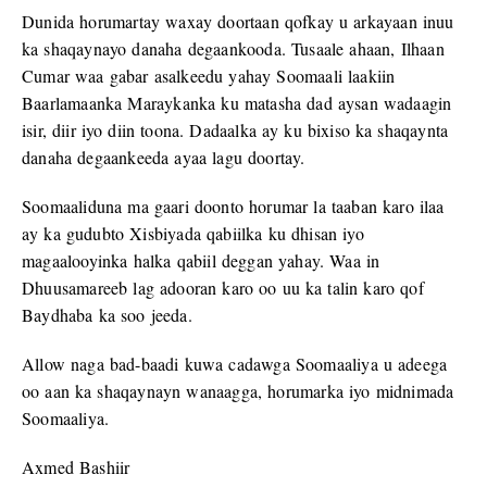
Dunida horumartay waxay doortaan qofkay u arkayaan inuu
ka shaqaynayo danaha degaankooda. Tusaale ahaan, Ilhaan
Cumar waa gabar asalkeedu yahay Soomaali laakiin
Baarlamaanka Maraykanka ku matasha dad aysan wadaagin
isir, diir iyo diin toona. Dadaalka ay ku bixiso ka shaqaynta
danaha degaankeeda ayaa lagu doortay.
Soomaaliduna ma gaari doonto horumar la taaban karo ilaa
ay ka gudubto Xisbiyada qabiilka ku dhisan iyo
magaalooyinka halka qabiil deggan yahay. Waa in
Dhuusamareeb lag adooran karo oo uu ka talin karo qof
Baydhaba ka soo jeeda.
Allow naga bad-baadi kuwa cadawga Soomaaliya u adeega
oo aan ka shaqaynayn wanaagga, horumarka iyo midnimada
Soomaaliya.
Axmed Bashiir