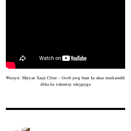
Waraysi: Maryan Xaaji Cilmi – Goob joog baan ka ahaa maxkamddi
dilka ku xukuntay odaygeyga