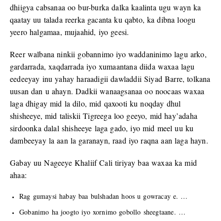
dhiigya cabsanaa oo bur-burka dalka kaalinta ugu wayn ka
qaatay uu talada reerka gacanta ku qabto, ka dibna loogu
yeero halgamaa, mujaahid, iyo geesi.
Reer walbana ninkii gobannimo iyo waddaninimo lagu arko,
gardarrada, xaqdarrada iyo xumaantana diida waxaa lagu
eedeeyay inu yahay haraadigii dawladdii Siyad Barre, tolkana
uusan dan u ahayn. Dadkii wanaagsanaa oo noocaas waxaa
laga dhigay mid la dilo, mid qaxooti ku noqday dhul
shisheeye, mid taliskii Tigreega loo geeyo, mid hay’adaha
sirdoonka dalal shisheeye laga gado, iyo mid meel uu ku
dambeeyay la aan la garanayn, raad iyo raqna aan laga hayn.
Gabay uu Nageeye Khaliif Cali tiriyay baa waxaa ka mid
ahaa:
Rag gumaysi habay baa bulshadan hoos u gowracay e. …
Gobanimo ha joogto iyo xornimo gobollo sheegtaane. …