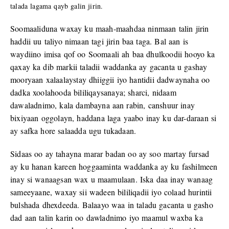
talada lagama qayb galin jirin.
Soomaaliduna waxay ku maah-maahdaa ninmaan talin jirin
haddii uu taliyo nimaan tagi jirin baa taga. Bal aan is
waydiino imisa qof oo Soomaali ah baa dhulkoodii hooyo ka
qaxay ka dib markii taladii waddanka ay gacanta u gashay
mooryaan xalaalaystay dhiiggii iyo hantidii dadwaynaha oo
dadka xoolahooda bililiqaysanaya; sharci, nidaam
dawaladnimo, kala dambayna aan rabin, canshuur inay
bixiyaan oggolayn, haddana laga yaabo inay ku dar-daraan si
ay safka hore salaadda ugu tukadaan.
Sidaas oo ay tahayna marar badan oo ay soo martay fursad
ay ku hanan kareen hoggaaminta waddanka ay ku fashilmeen
inay si wanaagsan wax u maamulaan. Iska daa inay wanaag
sameeyaane, waxay sii wadeen bililiqadii iyo colaad hurintii
bulshada dhexdeeda. Balaayo waa in taladu gacanta u gasho
dad aan talin karin oo dawladnimo iyo maamul waxba ka