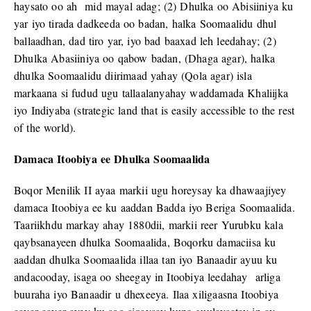
haysato oo ah mid mayal adag; (2) Dhulka oo Abisiiniya ku
yar iyo tirada dadkeeda oo badan, halka Soomaalidu dhul
ballaadhan, dad tiro yar, iyo bad baaxad leh leedahay; (2)
Dhulka Abasiiniya oo qabow badan, (Dhaga agar), halka
dhulka Soomaalidu diirimaad yahay (Qola agar) isla
markaana si fudud ugu tallaalanyahay waddamada Khaliijka
iyo Indiyaba (strategic land that is easily accessible to the rest
of the world).
Damaca Itoobiya ee Dhulka Soomaalida
Boqor Menilik II ayaa markii ugu horeysay ka dhawaajiyey
damaca Itoobiya ee ku aaddan Badda iyo Beriga Soomaalida.
Taariikhdu markay ahay 1880dii, markii reer Yurubku kala
qaybsanayeen dhulka Soomaalida, Boqorku damaciisa ku
aaddan dhulka Soomaalida illaa tan iyo Banaadir ayuu ku
andacooday, isaga oo sheegay in Itoobiya leedahay arliga
buuraha iyo Banaadir u dhexeeya. Ilaa xiligaasna Itoobiya