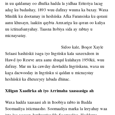
in uu qaldamay oo dhulka hadda la yidhaa Eriteriya lacag
adag ku badashay, 1893 wuu dafiray wuuna ka baxay. Waxa
Minilik ku dootamay in heshiiska Afka Faransiska ku qorani
aanu khusayn, laakiin qaybta Amxariga ku qoran oo kaliya
uu ictiraafsanyahay. Taasna Itobiya sida ay rabtay u
micnaysatay.
Sidoo kale, Boqor Xayle
Selaasi hashiiskii isaga iyo Ingriisku kala saxeexdeen in
Hawd iyo Resrve area aanu shuqul kulahayn 1950kii, wuu
dafiray. Mar uu ka cawday dawladda Ingriiskana, waxa uu
kaga dacwooday in Ingriisku si qaldan u micnaystay
heshiiskii ka dhexeeyey labada dhinac.
Xiligan Xaadirka ah iyo Arrimaha xaasaasiga ah
Waxa hadda xaasaasi ah in Itoobiya rabto in Badda
Soomaaliya isticmaasho. Soomaaliya marka la leeyahay waa
inta loo yaqaan Jamhuuriyadda Soomaaliya. Hadderna