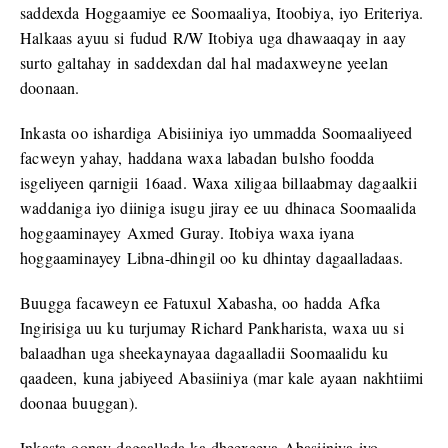
saddexda Hoggaamiye ee Soomaaliya, Itoobiya, iyo Eriteriya.
Halkaas ayuu si fudud R/W Itobiya uga dhawaaqay in aay
surto galtahay in saddexdan dal hal madaxweyne yeelan
doonaan.
Inkasta oo ishardiga Abisiiniya iyo ummadda Soomaaliyeed
facweyn yahay, haddana waxa labadan bulsho foodda
isgeliyeen qarnigii 16aad. Waxa xiligaa billaabmay dagaalkii
waddaniga iyo diiniga isugu jiray ee uu dhinaca Soomaalida
hoggaaminayey Axmed Guray. Itobiya waxa iyana
hoggaaminayey Libna-dhingil oo ku dhintay dagaalladaas.
Buugga facaweyn ee Fatuxul Xabasha, oo hadda Afka
Ingirisiga uu ku turjumay Richard Pankharista, waxa uu si
balaadhan uga sheekaynayaa dagaalladii Soomaalidu ku
qaadeen, kuna jabiyeed Abasiiniya (mar kale ayaan nakhtiimi
doonaa buuggan).
Inkasta oonay dagaallada ka dheexeeya Abasiiniya iyo