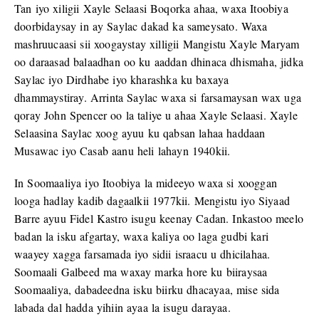
Tan iyo xiligii Xayle Selaasi Boqorka ahaa, waxa Itoobiya
doorbidaysay in ay Saylac dakad ka sameysato. Waxa
mashruucaasi sii xoogaystay xilligii Mangistu Xayle Maryam
oo daraasad balaadhan oo ku aaddan dhinaca dhismaha, jidka
Saylac iyo Dirdhabe iyo kharashka ku baxaya
dhammaystiray. Arrinta Saylac waxa si farsamaysan wax uga
qoray John Spencer oo la taliye u ahaa Xayle Selaasi. Xayle
Selaasina Saylac xoog ayuu ku qabsan lahaa haddaan
Musawac iyo Casab aanu heli lahayn 1940kii.
In Soomaaliya iyo Itoobiya la mideeyo waxa si xooggan
looga hadlay kadib dagaalkii 1977kii. Mengistu iyo Siyaad
Barre ayuu Fidel Kastro isugu keenay Cadan. Inkastoo meelo
badan la isku afgartay, waxa kaliya oo laga gudbi kari
waayey xagga farsamada iyo sidii israacu u dhicilahaa.
Soomaali Galbeed ma waxay marka hore ku biiraysaa
Soomaaliya, dabadeedna isku biirku dhacayaa, mise sida
labada dal hadda yihiin ayaa la isugu darayaa.