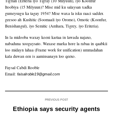
Tigrian (Eriteria iyo Tigray (10 Milyuun), iyo Koonfur
Itoobiya (15 Milyuun)? Mise mid ku salaysan xadka
gumeysugu ka tagay 1954? Mise waxa la isku raaci saddex
geesoo ah Kushitic (Soomaali iyo Oromo), Omotic (Koonfur,
Benishangul), iyo Semitic (Amhara, Tigrey, iyo Eriteria).
In la midooba waxay keeni kartaa in lawada najaxo,
nabaduna xoogaysato. Waxase marka hore la rabaa in qaabkii
loo midayn lahaa (Frame work for unification) ummadahan
kala duwan een is aaminsanayn loo qeexo.
Faysal Cabdi Rooble
Email:
faisalroble19@gmail.com
PREVIOUS POST
Ethiopia says security agents