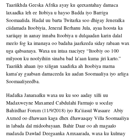
Taariikhda Geeska Afrika ayay ku qeexantahay damaca
laxaadka leh ee Itobiya u hayso Badda iyo Barriga
Soomaalida. Hadal uu barta Twitarka soo dhigay Jeneralka
ciidamada Itoobiyia, Jeneral Berhanu Jula, ayaa hoosta ka
xariiqay in aanay innaba Itoobiya u dulqaadan karin dalal
meelo fog ka imanaya oo badaha jaarkeeda siday rabaan wax
uga qabsanaya. Waxa uu intaa raaciyey “Itoobiy oo 100
milyoon ku noolyihiin sinaba bad la’aan kuma jiri karto.”
Taariikh ahaan iyo xiligan xaadirka ah Itoobiya marna
kama’ay gaabsan damaceeda ku aadan Soomaaliya iyo arliga
Soomaaliyeedba.
Hadalka Janaraalku waxa uu ku soo aaday xilli uu
Madaxweyne Maxamed Cabdulahi Farmajo u socday
Bahirdhar Forum (11/9/2018) iyo Ra’iiasul Wasaare Abiy
Axmed oo dhawaan kaga dhex dhawaaqay Villa Soomaaliya
in labada dal midoobayaan. Bahir Daar oo ah magaalo
madaxda Dawlad Deegaanka Amxaarada, waxa ku kulmay