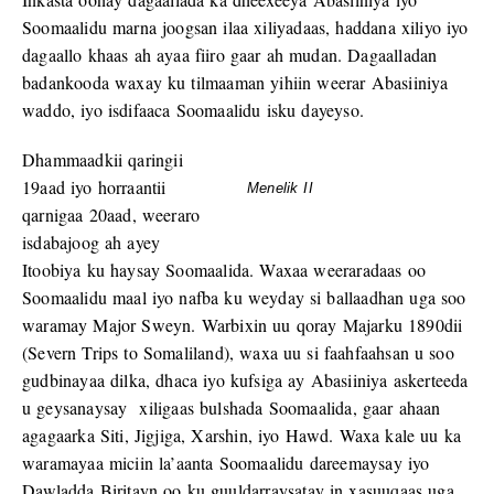
Soomaalidu marna joogsan ilaa xiliyadaas, haddana xiliyo iyo
dagaallo khaas ah ayaa fiiro gaar ah mudan. Dagaalladan
badankooda waxay ku tilmaaman yihiin weerar Abasiiniya
waddo, iyo isdifaaca Soomaalidu isku dayeyso.
Dhammaadkii qaringii
19aad iyo horraantii
Menelik II
qarnigaa 20aad, weeraro
isdabajoog ah ayey
Itoobiya ku haysay Soomaalida. Waxaa weeraradaas oo
Soomaalidu maal iyo nafba ku weyday si ballaadhan uga soo
waramay Major Sweyn. Warbixin uu qoray Majarku 1890dii
(Severn Trips to Somaliland), waxa uu si faahfaahsan u soo
gudbinayaa dilka, dhaca iyo kufsiga ay Abasiiniya askerteeda
u geysanaysay xiligaas bulshada Soomaalida, gaar ahaan
agagaarka Siti, Jigjiga, Xarshin, iyo Hawd. Waxa kale uu ka
waramayaa miciin la’aanta Soomaalidu dareemaysay iyo
Dawladda Biritayn oo ku guuldarraysatay in xasuuqaas uga