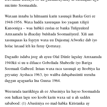
miciinto Soomaalida.
Waxaan innaba la hilmaami karin xasuuqii Banka Geri ee
1948-1956. Waxa hadda xasuuqaas loo yaqaan xiligii
Kanooniga – waa hubkii cuslaa ee banka Tuliguuleed
Amxaaradu la dhacday bulshada Soomaaliyeed. Xili aan
xasuuqaaas ka fogeyn waxa uu Dajasmaj Afworke dab iyo
holac laxaad leh ku furay Qorraxay.
Dagaallo isdaba joog ah ayuu Olal Diinle lagalay Amxaarada
1940kii si uu u difaaco Gobollada Shabeelle iyo Bariga
Soomaali Galbeed. Intaas waxa raca xasuuqii ay Itoobiya ka
geysatay Ayshaca 1963, iyo waliba dabqabasiintii reeraha
daggan agagaarka Ina Guuxa 1964.
Weerarada taariikhiga ah ee Abasiniya ku hayso Soomaalida
oon halkan lagu soo koobi karin waxa sal u ah saddex
sababood: (1) Abasiiniya oo mad-habka Kiristanka ay