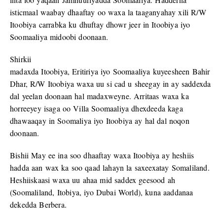
isticmaal waabay dhaaftay oo waxa la taaganyahay xili R/W
Itoobiya carrabka ku dhuftay dhowr jeer in Itoobiya iyo
Soomaaliya midoobi doonaan.
Shirkii
madaxda Itoobiya, Eritiriya iyo Soomaaliya kuyeesheen Bahir
Dhar, R/W Itoobiya waxa uu si cad u sheegay in ay saddexda
dal yeelan doonaan hal madaxweyne. Arritaas waxa ka
horreeyey isaga oo Villa Soomaaliya dhexdeeda kaga
dhawaaqay in Soomaliya iyo Itoobiya ay hal dal noqon
doonaan.
Bishii May ee ina soo dhaaftay waxa Itoobiya ay heshiis
hadda aan wax ka soo qaad lahayn la saxeexatay Somaliland.
Heshiiskaasi waxa uu ahaa mid saddex geesood ah
(Soomaliland, Itobiya, iyo Dubai World), kuna aaddanaa
dekedda Berbera.