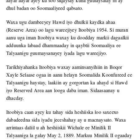
aayar aayar ayey ku soo siqaysay kuna guulaysatay in ay
dhul badan oo Soomaaliyeed qabsato.
Waxa ugu dambeeyey Hawd iyo dhulkii kaydka ahaa
(Reserve Area) oo lagu wareejiyey Itoobiya 1954. Si muran
aanu uga iman Itoobiya waxay ku doodday markii dagaalkii
adduunka labaad dhammaaday in qaybtii Soomaaliya ee
Talyaanigu guumaysanayey iyada lagu wareejiyo.
Tarikhiyahanka Itoobiya waxay aaminsanyihiin in Boqor
Xayle Selaase ogaa in aanu helayn Soomalida Koonfureed ee
Talyaanigu haystay, laakiin ay gorgortan ka ahayd si Hawd
iyo Reserved Area aan looga daba iman. Sidaasaanay u
dhacday.
Itoobiya caan ayey ku tahay sida heshiiska loo saxeexo
dabadeedna sida iyadu jeceshahay ay u macnaysato. Waxa
arrintaas daliil u ah heshiiskii Wichale ee Minilik II
Talyaaniga la galay May 2, 1889. Markuu Minilik II ogaaday