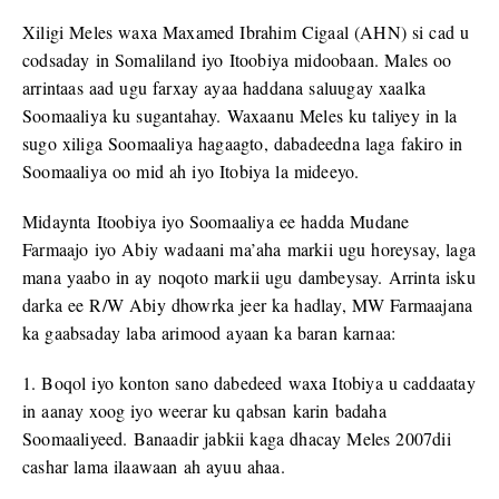
Xiligi Meles waxa Maxamed Ibrahim Cigaal (AHN) si cad u
codsaday in Somaliland iyo Itoobiya midoobaan. Males oo
arrintaas aad ugu farxay ayaa haddana saluugay xaalka
Soomaaliya ku sugantahay. Waxaanu Meles ku taliyey in la
sugo xiliga Soomaaliya hagaagto, dabadeedna laga fakiro in
Soomaaliya oo mid ah iyo Itobiya la mideeyo.
Midaynta Itoobiya iyo Soomaaliya ee hadda Mudane
Farmaajo iyo Abiy wadaani ma’aha markii ugu horeysay, laga
mana yaabo in ay noqoto markii ugu dambeysay. Arrinta isku
darka ee R/W Abiy dhowrka jeer ka hadlay, MW Farmaajana
ka gaabsaday laba arimood ayaan ka baran karnaa:
1. Boqol iyo konton sano dabedeed waxa Itobiya u caddaatay
in aanay xoog iyo weerar ku qabsan karin badaha
Soomaaliyeed. Banaadir jabkii kaga dhacay Meles 2007dii
cashar lama ilaawaan ah ayuu ahaa.