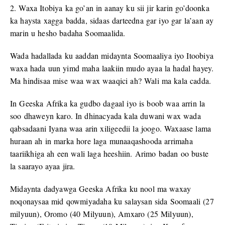
2. Waxa Itobiya ka go’an in aanay ku sii jir karin go’doonka
ka haysta xagga badda, sidaas darteedna gar iyo gar la’aan ay
marin u hesho badaha Soomaalida.
Wada hadallada ku aaddan midaynta Soomaaliya iyo Itoobiya
waxa hada uun yimd maha laakiin mudo ayaa la hadal hayey.
Ma hindisaa mise waa wax waaqici ah? Wali ma kala cadda.
In Geeska Afrika ka gudbo dagaal iyo is boob waa arrin la
soo dhaweyn karo. In dhinacyada kala duwani wax wada
qabsadaani Iyana waa arin xiligeedii la joogo. Waxaase lama
huraan ah in marka hore laga munaaqashooda arrimaha
taariikhiga ah een wali laga heeshiin. Arimo badan oo buste
la saarayo ayaa jira.
Midaynta dadyawga Geeska Afrika ku nool ma waxay
noqonaysaa mid qowmiyadaha ku salaysan sida Soomaali (27
milyuun), Oromo (40 Milyuun), Amxaro (25 Milyuun),